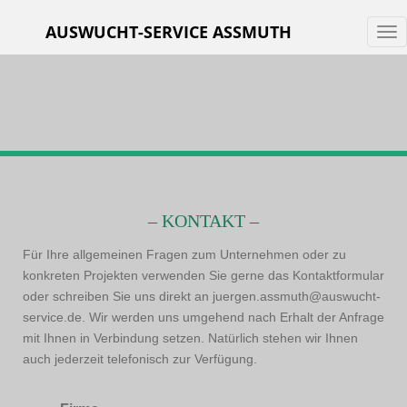
S
AUSWUCHT-SERVICE ASSMUTH
k
TO
i
p
t
o
m
a
i
n
c
– KONTAKT –
o
Für Ihre allgemeinen Fragen zum Unternehmen oder zu
n
konkreten Projekten verwenden Sie gerne das Kontaktformular
t
oder schreiben Sie uns direkt an juergen.assmuth@auswucht-
e
service.de. Wir werden uns umgehend nach Erhalt der Anfrage
n
mit Ihnen in Verbindung setzen. Natürlich stehen wir Ihnen
t
auch jederzeit telefonisch zur Verfügung.