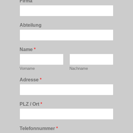
Firma
Abteilung
Name
*
Vorname
Nachname
Adresse
*
PLZ / Ort
*
Telefonnummer
*